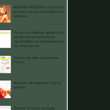
ΜΕΓΑΛΗ ΠΡΟΣΟΧΗ: Ροζ απάτη
με κινητά και για ανυποψίαστους
κατόχους
Και ενώ το undersec φαίνεται ότι
κλείνει, κάποιοι φαίνεται ότι
προσπαθούν να εκμεταλλευτούν
την απουσία του...
Κλειστό και πάλι το Undersec
Forum...
Ντομάτα: Να αφαιρείτε ή όχι τη
φλούδα;
Έκλεισε το forum διανομής