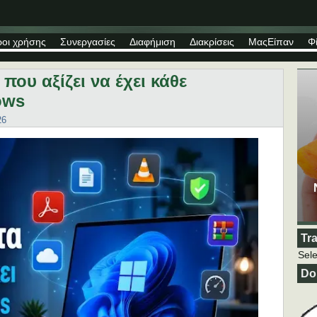
οι χρήσης
Συνεργασίες
Διαφήμιση
Διακρίσεις
ΜαςΕίπαν
Φί
ου αξίζει να έχει κάθε
ows
26
Tr
Sel
Do