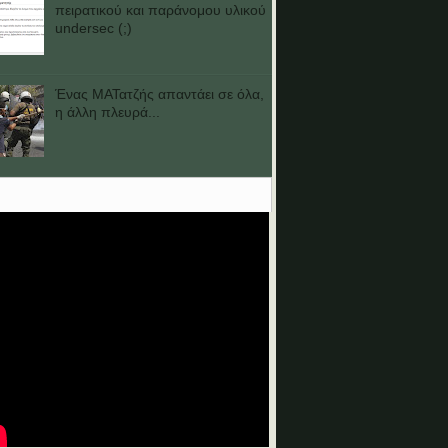
πειρατικού και παράνομου υλικού
undersec (;)
Ένας ΜΑΤατζής απαντάει σε όλα,
η άλλη πλευρά...