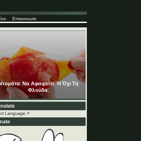
λοι
Επικοινωνία
Ντομάτα: Να Αφαιρείτε Ή Όχι Τη
Φλούδα;
anslate
ect Language
▼
nate