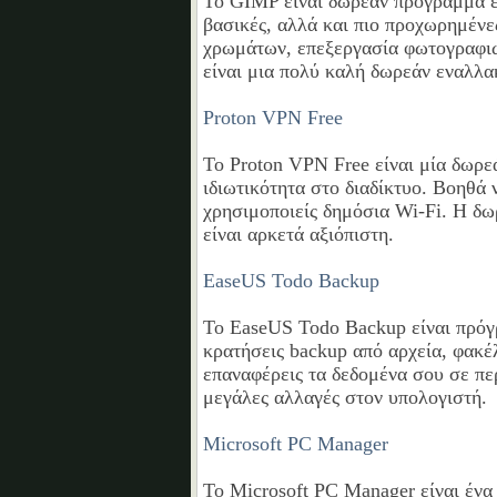
Το GIMP είναι δωρεάν πρόγραμμα ε
βασικές, αλλά και πιο προχωρημένε
χρωμάτων, επεξεργασία φωτογραφιώ
είναι μια πολύ καλή δωρεάν εναλλα
Proton VPN Free
Το Proton VPN Free είναι μία δωρ
ιδιωτικότητα στο διαδίκτυο. Βοηθά 
χρησιμοποιείς δημόσια Wi-Fi. Η δω
είναι αρκετά αξιόπιστη.
EaseUS Todo Backup
Το EaseUS Todo Backup είναι πρόγ
κρατήσεις backup από αρχεία, φακέ
επαναφέρεις τα δεδομένα σου σε πε
μεγάλες αλλαγές στον υπολογιστή.
Microsoft PC Manager
Το Microsoft PC Manager είναι ένα