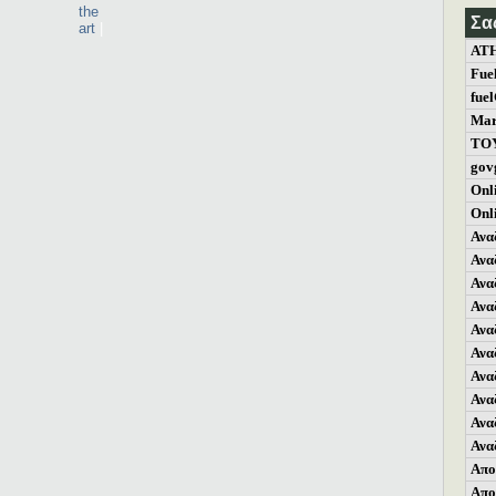
the
Σα
art
|
ΑΤΗ
Fue
fue
Mar
ΤΟ
gov
Onl
Onl
Ανα
Ανα
Ανα
Ανα
Ανα
Ανα
Ανα
Ανα
Ανα
Ανα
Απο
Απο