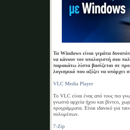
Τα Windows είναι γεμάτα δυνατό
να κάνουν τον υπολογιστή σου πο
παρακάτω λίστα βασίζεται σε προ
λογισμικό που αξίζει να υπάρχει
VLC Media Player
Το VLC είναι ένας από τους πιο γν
γνωστά αρχεία ήχου και βίντεο, χωρ
προγράμματα. Είναι ιδανικό για ταιν
πολυμέσων.
7-Zip