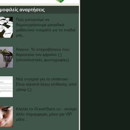
μοφιλείς αναρτήσεις
Πώς μπορούμε να
δημιουργήσουμε μοναδικά
χαϊδευτικά ονόματα για τα παιδιά
μας...
Άτεκνο: Το στειροβότανο που
θεραπεύει τον καρκίνο (;)
(αποκλειστικές φωτογραφίες)
Νέα στοιχεία για το undersec -
Είναι κλειστό λόγω επίθεσης από
χάκερ (;)
Κλείνει το GreekStars.co - ανοίγει
άλλο παρεμφερές μόνο για VIP
μέλη...